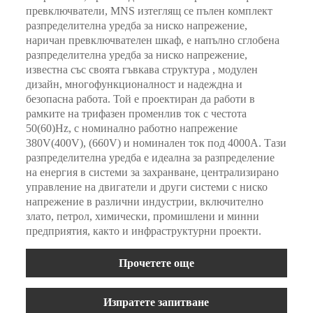
превключватели, MNS изтеглящ се пълен комплект
разпределителна уредба за ниско напрежение,
наричан превключвателен шкаф, е напълно сглобена
разпределителна уредба за ниско напрежение,
известна със своята гъвкава структура , модулен
дизайн, многофункционалност и надеждна и
безопасна работа. Той е проектиран да работи в
рамките на трифазен променлив ток с честота
50(60)Hz, с номинално работно напрежение
380V(400V), (660V) и номинален ток под 4000A. Тази
разпределителна уредба е идеална за разпределение
на енергия в системи за захранване, централизирано
управление на двигатели и други системи с ниско
напрежение в различни индустрии, включително
злато, петрол, химически, промишлени и минни
предприятия, както и инфраструктурни проекти.
Прочетете още
Изпратете запитване