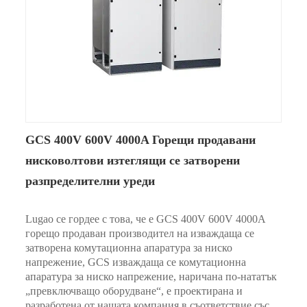
GCS 400V 600V 4000A Горещи продавани
нисковолтови изтеглящи се затворени
разпределителни уреди
Lugao се гордее с това, че е GCS 400V 600V 4000A
горещо продаван производител на изваждаща се
затворена комутационна апаратура за ниско
напрежение, GCS изваждаща се комутационна
апаратура за ниско напрежение, наричана по-нататък
„превключващо оборудване“, е проектирана и
разработена от нашата компания в съответствие със