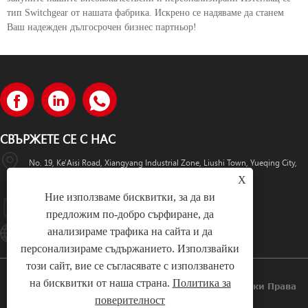
тип Switchgear от нашата фабрика. Искрено се надяваме да станем
Ваш надежден дългосрочен бизнес партньор!
СВЪРЖЕТЕ СЕ С НАС
No. 19, Ke'Aisi Road, Xiangyang Industrial Zone, Liushi Town, Yueqing City,
X
Китай
Ние използваме бисквитки, за да ви
+86-18057712366 +86-18606632017
предложим по-добро сърфиране, да
анализираме трафика на сайта и да
Lugaoteam@lugaoelectric.com
персонализираме съдържанието. Използвайки
този сайт, вие се съгласявате с използването
на бисквитки от наша страна.
Политика за
Авторско Право © 2023 Lugao Power Co., Ltd. Всички Права
поверителност
Запазени.