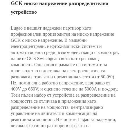
GCK ниско напрежение разпределително
устройство
Lugao е вашият надежден партньор като
професионален производител на ниско напрежение
GCK с ниско напрежение. В мащабни
електроцентрали, нефтохимически системи и
автоматизирани среди, взаимодействащи с компютри,
нашите GCS Switchgear свети като решаващ
компонент. Операция в рамките на системите за
производство и доставка на електроенергия, тя
разполага с трифазна променлива честота от 50 (60)
Hz, номинална работно напрежение, вариращо от
400V до 660V, и оценено течение на 5000A и по-долу.
Този пълен набор от устройства за разпределение на
мощността се отличава в приложения като
разпределение на мощността, централизирано
управление на двигателя и компенсация на
реактивната мощност. Изчистете Lugao за надеждни,
високоефективни разтвори в сферата на