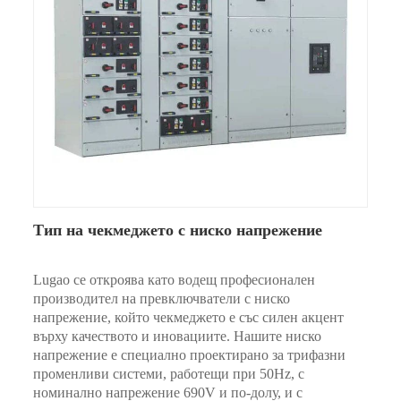
Тип на чекмеджето с ниско напрежение
Lugao се откроява като водещ професионален
производител на превключватели с ниско
напрежение, който чекмеджето е със силен акцент
върху качеството и иновациите. Нашите ниско
напрежение е специално проектирано за трифазни
променливи системи, работещи при 50Hz, с
номинално напрежение 690V и по-долу, и с