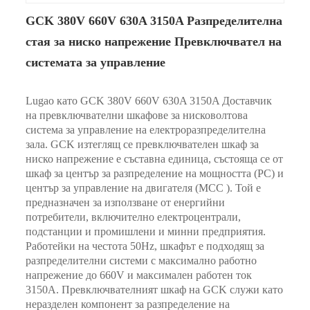
GCK 380V 660V 630A 3150A Разпределителна
стая за ниско напрежение Превключвател на
системата за управление
Lugao като GCK 380V 660V 630A 3150A Доставчик
на превключвателни шкафове за нисковолтова
система за управление на електроразпределителна
зала. GCK изтеглящ се превключвателен шкаф за
ниско напрежение е съставна единица, състояща се от
шкаф за център за разпределение на мощността (PC) и
център за управление на двигателя (MCC ). Той е
предназначен за използване от енергийни
потребители, включително електроцентрали,
подстанции и промишлени и минни предприятия.
Работейки на честота 50Hz, шкафът е подходящ за
разпределителни системи с максимално работно
напрежение до 660V и максимален работен ток
3150A. Превключвателният шкаф на GCK служи като
неразделен компонент за разпределение на