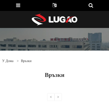
У Дома
>
Връзки
Връзки
<
>