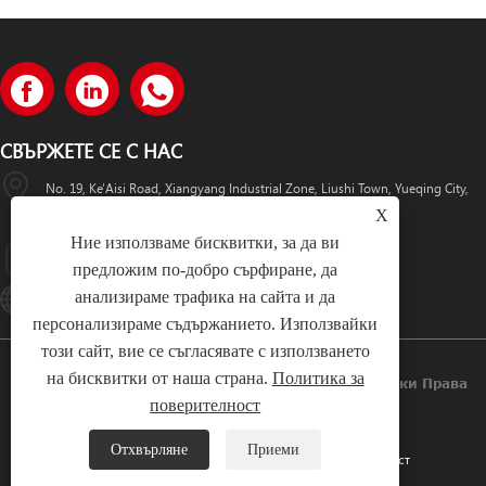
СВЪРЖЕТЕ СЕ С НАС
No. 19, Ke'Aisi Road, Xiangyang Industrial Zone, Liushi Town, Yueqing City,
X
Китай
Ние използваме бисквитки, за да ви
+86-18057712366 +86-18606632017
предложим по-добро сърфиране, да
анализираме трафика на сайта и да
Lugaoteam@lugaoelectric.com
персонализираме съдържанието. Използвайки
този сайт, вие се съгласявате с използването
на бисквитки от наша страна.
Политика за
Авторско Право © 2023 Lugao Power Co., Ltd. Всички Права
поверителност
Запазени.
Отхвърляне
Приеми
Links
Sitemap
RSS
XML
Политика За Поверителност