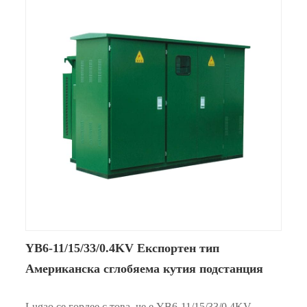
YB6-11/15/33/0.4KV Експортен тип
Американска сглобяема кутия подстанция
Lugao се гордее с това, че е YB6-11/15/33/0.4KV