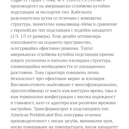
производител на американски сглобяеми кутийни
подстанции за експортен тип. Кабелната
разклонителна кутия се отличава с компактна
структура, значително намаляваща обема в сравнение
с европейски тип подстанции с подобен капацитет
(1/3- 1/5 от размера). Този дизайн оптимизира
използването на подовото пространство,
осигурявайки ефективно решение. Типът
американска сглобяема кутийна подстанция приема
изцяло уплътнена и напълно изолирана структура,
елиминирайки необходимостта от изолационно
разстояние. Това гарантира повишена лична
безопасност чрез ефективни мерки за изолация.
Високоволтовото окабеляване е многофункционално,
приспособяващо се както към контурна мрежа, така и
към терминални конфигурации с висока надеждност
и гъвкавост, като се адаптира към различни мрежови
настройки. Трансформаторът в подстанцията тип
American Prefabricated Box осигурява отлична
производителност с ниски загуби, минимален шум,
ниско повишаване на температурата, висок капацитет