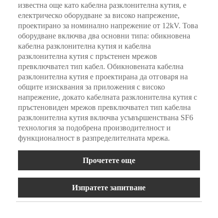
известна още като кабелна разклонителна кутия, е
електрическо оборудване за високо напрежение,
проектирано за номинално напрежение от 12kV. Това
оборудване включва два основни типа: обикновена
кабелна разклонителна кутия и кабелна
разклонителна кутия с пръстенен мрежов
превключвател тип кабел. Обикновената кабелна
разклонителна кутия е проектирана да отговаря на
общите изисквания за приложения с високо
напрежение, докато кабелната разклонителна кутия с
пръстеновиден мрежов превключвател тип кабелна
разклонителна кутия включва усъвършенствана SF6
технология за подобрена производителност и
функционалност в разпределителната мрежа.
Прочетете още
Изпратете запитване