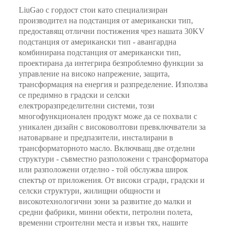
LiuGao с гордост стои като специализиран
производител на подстанция от американски тип,
предоставящ отлични постижения чрез нашата 30KV
подстанция от американски тип - авангардна
комбинирана подстанция от американски тип,
проектирана да интегрира безпроблемно функции за
управление на високо напрежение, защита,
трансформация на енергия и разпределение. Използва
се предимно в градски и селски
електроразпределителни системи, този
многофункционален продукт може да се похвали с
уникален дизайн с високоволтови превключватели за
натоварване и предпазители, инсталирани в
трансформаторното масло. Включващ две отделни
структури - съвместно разположени с трансформатора
или разположени отделно - той обслужва широк
спектър от приложения. От високи сгради, градски и
селски структури, жилищни общности и
високотехнологични зони за развитие до малки и
средни фабрики, минни обекти, петролни полета,
временни строителни места и извън тях, нашите