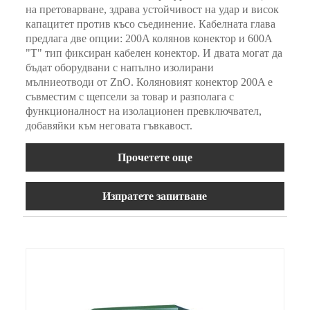
на претоварване, здрава устойчивост на удар и висок
капацитет против късо съединение. Кабелната глава
предлага две опции: 200A колянов конектор и 600A
"T" тип фиксиран кабелен конектор. И двата могат да
бъдат оборудвани с напълно изолирани
мълниеотводи от ZnO. Коляновият конектор 200A е
съвместим с щепсели за товар и разполага с
функционалност на изолационен превключвател,
добавяйки към неговата гъвкавост.
Прочетете още
Изпратете запитване