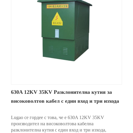
630A 12KV 35KV Разклонителна кутия за
високоволтов кабел с един вход и три изхода
Lugao се гордее с това, че е 630A 12KV 35KV
производител на високоволтова кабелна
разклонителна кутия с един вход и три изхода,