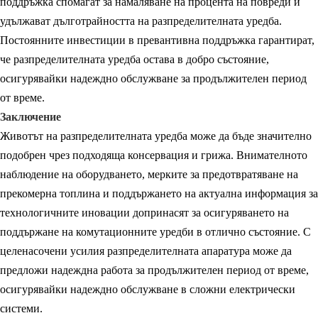
поддръжка спомагат за намаляване на процента на повреди и
удължават дълготрайността на разпределителната уредба.
Постоянните инвестиции в превантивна поддръжка гарантират,
че разпределителната уредба остава в добро състояние,
осигурявайки надеждно обслужване за продължителен период
от време.
Заключение
Животът на разпределителната уредба може да бъде значително
подобрен чрез подходяща консервация и грижа. Внимателното
наблюдение на оборудването, мерките за предотвратяване на
прекомерна топлина и поддържането на актуална информация за
технологичните иновации допринасят за осигуряването на
поддържане на комутационните уредби в отлично състояние. С
целенасочени усилия разпределителната апаратура може да
предложи надеждна работа за продължителен период от време,
осигурявайки надеждно обслужване в сложни електрически
системи.