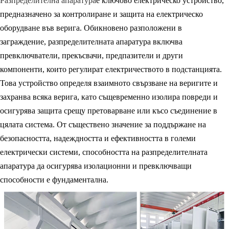
Разпределителна апаратура
е ключово електрическо устройство,
предназначено за контролиране и защита на електрическо
оборудване във верига. Обикновено разположени в
заграждение, разпределителната апаратура включва
превключватели, прекъсвачи, предпазители и други
компоненти, които регулират електричеството в подстанцията.
Това устройство определя взаимното свързване на веригите и
захранва всяка верига, като същевременно изолира повреди и
осигурява защита срещу претоварване или късо съединение в
цялата система. От съществено значение за поддържане на
безопасността, надеждността и ефективността в големи
електрически системи, способността на разпределителната
апаратура да осигурява изолационни и превключващи
способности е фундаментална.