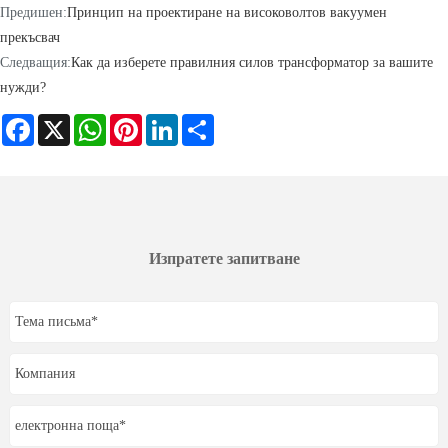
Предишен:
Принцип на проектиране на високоволтов вакуумен
прекъсвач
Следващия:
Как да изберете правилния силов трансформатор за вашите
нужди?
Facebook
X
WhatsApp
Pinterest
LinkedIn
Share
Изпратете запитване