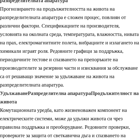
разпределителната апаратура
Прогнозирането на продължителността на живота на
разпределителната апаратура е сложен процес, повлиян от
различни фактори. Спецификациите на производителя,
условията на околната среда, температурата, влажността, нивата
на прах, електромагнитните полета, вибрациите и излагането на
химикали играят роля. Редовните графици за поддръжка,
периодичните тестове и спазването на препоръките на
производителите за резервни части и изисквания за обслужване
са от решаващо значение за удължаване на живота на
разпределителната апаратура.
Удължаване
Разпределителна апаратура
Продължителност на
живота
Комутационната уредба, като жизненоважен компонент на
електрическите системи, може да удължи живота си чрез
правилна поддръжка и преоборудване. Редовните проверки,
проверките за защита от светкавична дъга и спазването на