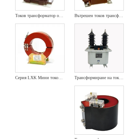
Токов трансформатор от епоксидна смола
Вътрешен токов трансформатор за отливане на епоксидна смола
Трансформиране на ток 10KV за външно приложение
Серия LXK Мини токов трансформатор с тороидална намотка Мини електронен трансформатор