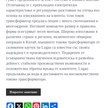
Отличаващ се с превъзходни електрически
характеристики и регулируемо разстояние на утечка въз
основа на изискванията на клиента, този токов
трансформатор предлага опции с много съотношения и
многоядрени. Неговият компактен размер и правилна
форма осигуряват лесен монтаж. Широко използвани в
различни страни и региони, включително обширни
операции в Китай, външните токови трансформатори от
силиконов каучук на Lugao са известни със своята
надеждност и производителност. Подкрепен от
усъвършенствана научноизследователска и развойна
дейност, стабилни производствени възможности и
положителна обратна връзка от клиентите, Lugao
продължава да води в доставянето на висококачествени
токови трансформатори.
Изпратете запитване
Facebook
X
WhatsApp
Pinterest
LinkedIn
Share