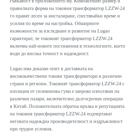
гъвкавост в приложението му. Компактният размер и
правилната форма на токовия трансформатор LZZW-24
го правят лесен за инсталиране, спестявайки време и
усилия по време на настройка. Обширните
възможности за изследване и развитие на Lugao
гарантират, че токовият трансформатор LZZW-24
включва най-новите постижения в технологиите, което
води до висока точност и надеждност.
Lugao има доказан опит в доставката на
висококачествени токови трансформатори в различни
страни и региони. Токовият трансформатор LZZW-24 с
изолация от силиконова гума е широко използван на
различни пазари, включително дългосрочни операции
в Китай. Положителната обратна връзка и репутацията
на токовия трансформатор LZZW-24 подчертават
неговата надеждна производителност и издръжливост
при трудни условия.