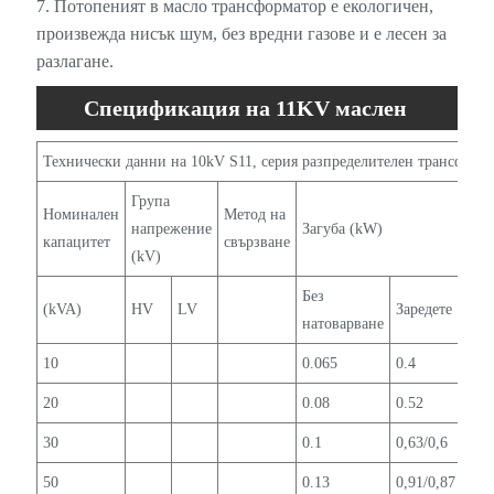
7. Потопеният в масло трансформатор е екологичен,
произвежда нисък шум, без вредни газове и е лесен за
разлагане.
Спецификация на 11KV маслен
разпределителен трансформатор
Технически данни на 10kV S11, серия разпределителен трансформ
Група
Ток
Номинален
Метод на
напрежение
Загуба (kW)
пра
капацитет
свързване
(kV)
ход
Без
(kVA)
HV
LV
Заредете
%
натоварване
10
0.065
0.4
3.5
20
0.08
0.52
3
30
0.1
0,63/0,6
2.3
50
0.13
0,91/0,87
2