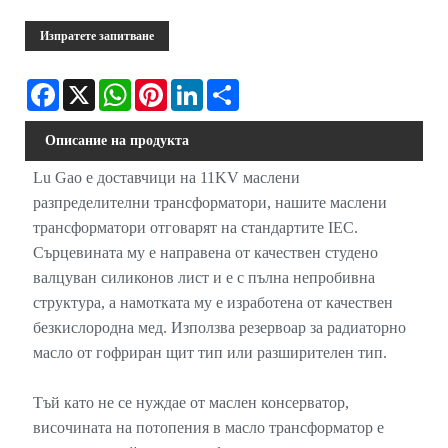
Изпратете запитване
Facebook
X
WhatsApp
Pinterest
LinkedIn
Share
Описание на продукта
Lu Gao е доставчици на 11KV маслени
разпределителни трансформатори, нашите маслени
трансформатори отговарят на стандартите IEC.
Сърцевината му е направена от качествен студено
валцуван силиконов лист и е с пълна непробивна
структура, а намотката му е изработена от качествен
безкислородна мед. Използва резервоар за радиаторно
масло от гофриран щит тип или разширителен тип.
Тъй като не се нуждае от маслен консерватор,
височината на потопения в масло трансформатор е