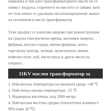
намалена и тъй като трансформаторното масло не се
свива с въздуха, стареенето на маслото се забавя, като
по този начин се удължава експлоатационният живот
на потопения в масло трансформатор.
Този продукт се използва широко при реконструкция
на градска електрическа мрежа, жилищен квартал,
фабрика, висока сграда, минна фабрика, хотел,
търговски център, летище, железопътна линия,
нефтено поле, кей, магистрала и други места на
открито.
11KV маслен трансформатор за
разпределение на енергия Работна
1. Най-висока температура на околната среда: +40 ℃
2. Най-ниска околна температура: -25 ℃
среда
3. Надморска височина: под 1000 метра
4. Най-висока месечна средна относителна влажност:
90% (при 20 ℃)