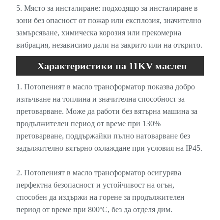
5. Място за инсталиране: подходящо за инсталиране в
зони без опасност от пожар или експлозия, значително
замърсяване, химическа корозия или прекомерна
вибрация, независимо дали на закрито или на открито.
Характеристики на 11KV маслен
разпределителен трансформатор
1. Потопеният в масло трансформатор показва добро
излъчване на топлина и значителна способност за
претоварване. Може да работи без вятърна машина за
продължителен период от време при 130%
претоварване, поддържайки пълно натоварване без
задължително вятърно охлаждане при условия на IP45.
2. Потопеният в масло трансформатор осигурява
перфектна безопасност и устойчивост на огън,
способен да издържи на горене за продължителен
период от време при 800ºC, без да отделя дим.