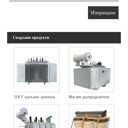
Свързани продукти
11KV напълно запечатан маслен разпределителен трансформатор
Маслен разпределителен трансформатор от серия 33KV